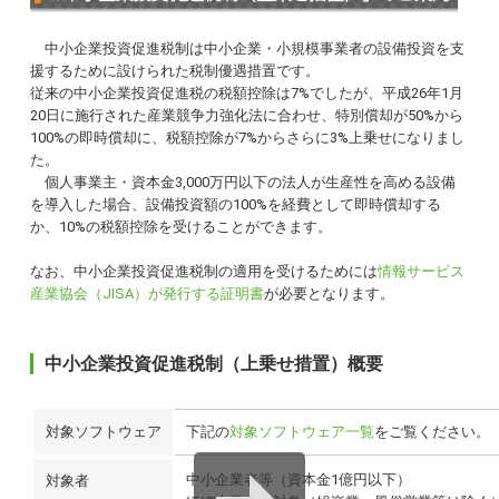
中小企業投資促進税制は中小企業・小規模事業者の設備投資を支
援するために設けられた税制優遇措置です。
従来の中小企業投資促進税の税額控除は7%でしたが、平成26年1月
20日に施行された産業競争力強化法に合わせ、特別償却が50%から
100%の即時償却に、税額控除が7%からさらに3%上乗せになりまし
た。
個人事業主・資本金3,000万円以下の法人が生産性を高める設備
を導入した場合、設備投資額の100%を経費として即時償却する
か、10%の税額控除を受けることができます。
なお、中小企業投資促進税制の適用を受けるためには
情報サービス
産業協会（JISA）が発行する証明書
が必要となります。
中小企業投資促進税制（上乗せ措置）概要
対象ソフトウェア
下記の
対象ソフトウェア一覧
をご覧ください。
中小企業者等（資本金1億円以下）
対象者